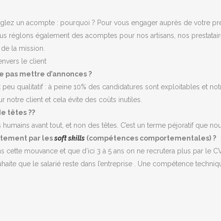
lez un acompte : pourquoi ? Pour vous engager auprès de votre prest
us réglons également des acomptes pour nos artisans, nos prestatai
 de la mission.
envers le client
e pas mettre d’annonces ?
eu qualitatif : à peine 10% des candidatures sont exploitables et not
notre client et cela évite des coûts inutiles.
e têtes ??
humains avant tout, et non des têtes. C’est un terme péjoratif que nous
utement par les
soft skills
(compétences comportementales) ?
cette mouvance et que d’ici 3 à 5 ans on ne recrutera plus par le C
haite que le salarié reste dans l’entreprise . Une compétence techniq