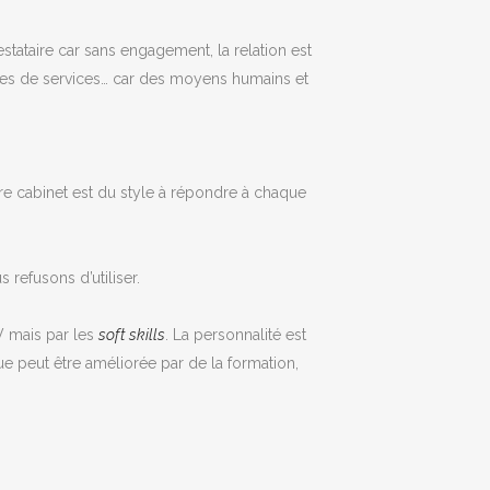
ataire car sans engagement, la relation est
res de services… car des moyens humains et
re cabinet est du style à répondre à chaque
 refusons d’utiliser.
V mais par les
soft skills
. La personnalité est
ue peut être améliorée par de la formation,