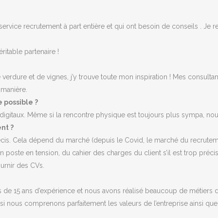
rvice recrutement à part entière et qui ont besoin de conseils . Je re
itable partenaire !
e verdure et de vignes, j’y trouve toute mon inspiration ! Mes consulta
 manière.
e possible ?
 digitaux. Même si la rencontre physique est toujours plus sympa, nous
nt ?
cis. Cela dépend du marché (depuis le Covid, le marché du recrutemen
t un poste en tension, du cahier des charges du client s’il est trop pr
urnir des CVs.
de 15 ans d’expérience et nous avons réalisé beaucoup de métiers dan
 : si nous comprenons parfaitement les valeurs de l’entreprise ainsi q