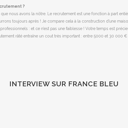
ecrutement ?
 que nous avons la nôtre. Le recrutement est une fonction à part entiè
rons toujours après ! Je compare cela à la construction d’une maison
rofessionnels : et ce n’est pas une faiblesse ! Votre temps est précie
ement râté entraîne un cout très important : entre 5000 et 30 000 € ! et
INTERVIEW SUR FRANCE BLEU