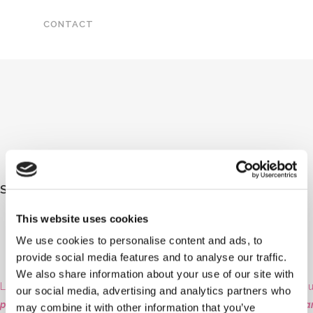
CONTACT
SOFT SKILLS : LE RECRUTEMENT DU FUTUR
This website uses cookies
We use cookies to personalise content and ads, to
provide social media features and to analyse our traffic.
We also share information about your use of our site with
Les
soft skills
sont appelées également « compétences douces » ou 
our social media, advertising and analytics partners who
personnels qui permettent à quelqu’un d’interagir efficacement et 
may combine it with other information that you’ve